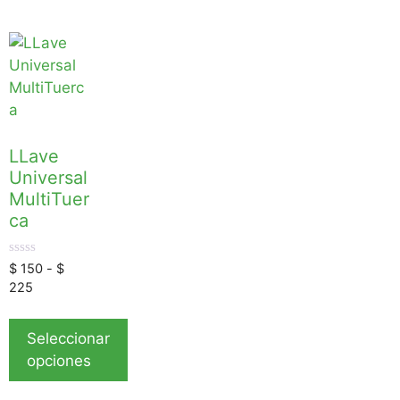
LLave
Universal
MultiTuer
ca
0
$
150
-
$
d
225
e
5
Seleccionar
opciones