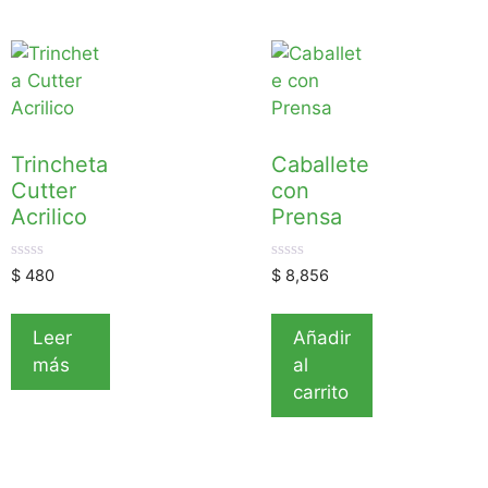
Trincheta
Caballete
Cutter
con
Acrilico
Prensa
0
0
$
480
$
8,856
d
d
e
e
5
5
Leer
Añadir
más
al
carrito