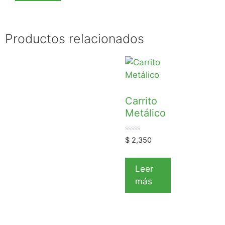
Productos relacionados
Carrito
Metálico
0
$
2,350
d
e
5
Leer
más