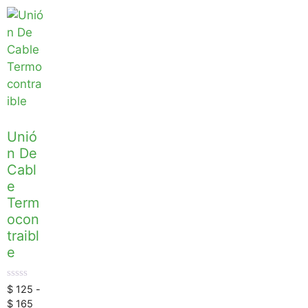
Unió
n De
Cabl
e
Term
ocon
traibl
e
0
$
125
-
d
$
165
e