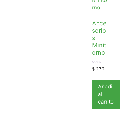
Acce
sorio
s
Minit
orno
0
$
220
d
e
5
Añadir
al
carrito