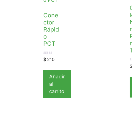
l
Cone
ctor
Rápid
o
PCT
0
$
210
d
0
e
d
5
e
Añadir
5
al
carrito