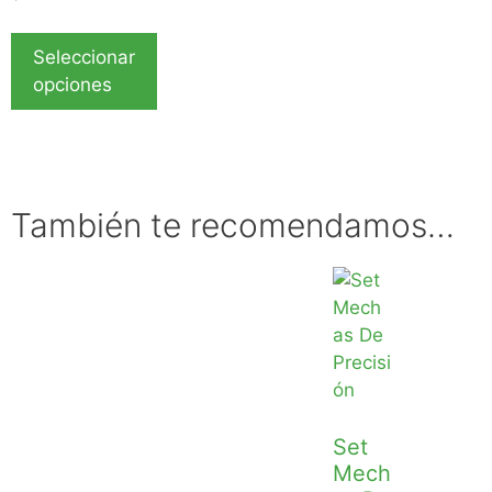
5
Seleccionar
opciones
También te recomendamos…
Set
Mech