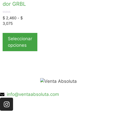
dor GRBL
0
$
2,460
-
$
d
3,075
e
5
Seleccionar
opciones
info@ventaabsoluta.com