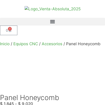
0
0
Inicio
/
Equipos CNC
/
Accesorios
/ Panel Honeycomb
Panel Honeycomb
$
1,845
-
$
9,020