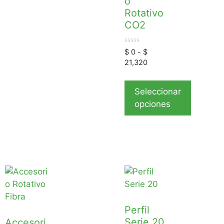
o
Rotativo
CO2
0
$
0
-
$
d
21,320
e
5
Seleccionar
opciones
Perfil
Serie 20
Accesori