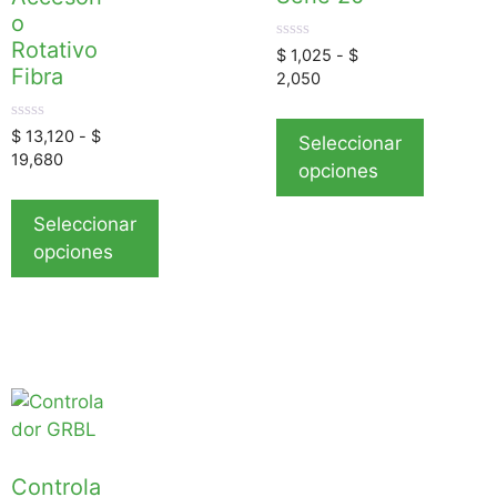
o
Rotativo
0
$
1,025
-
$
d
Fibra
2,050
e
5
0
$
13,120
-
$
Seleccionar
d
19,680
e
opciones
5
Seleccionar
opciones
Controla