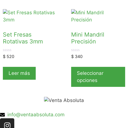
Set Fresas
Mini Mandril
Rotativas 3mm
Precisión
0
0
$
520
$
340
d
d
e
e
5
5
Leer más
Seleccionar
opciones
info@ventaabsoluta.com