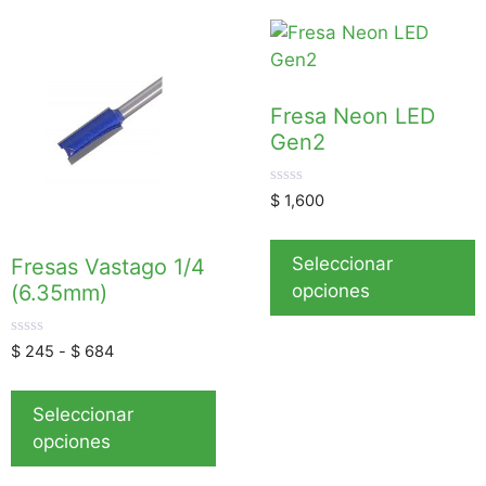
Fresa Neon LED
Gen2
0
$
1,600
d
e
5
Seleccionar
Fresas Vastago 1/4
opciones
(6.35mm)
0
$
245
-
$
684
d
e
5
Seleccionar
opciones